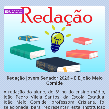
r 2026 – E.E.João Melo
Os 114 anos de Perdõe
mide
apenas pelo tempo. F
po
 3º no do ensino médio,
tos, da Escola Estadual
Por homens e mulheres
ofessora Crisiane, foi
cedo todos os dias pa
sentar esta instituição
suas famílias e ajudar