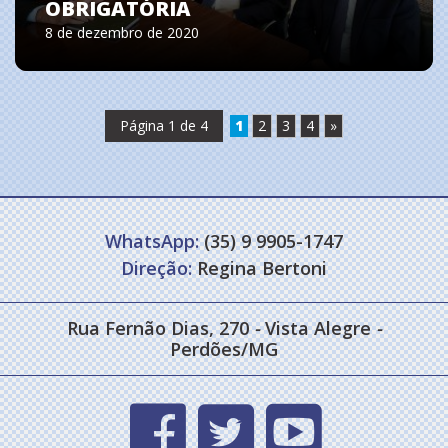
OBRIGATÓRIA
8 de dezembro de 2020
Página 1 de 4
1
2
3
4
»
WhatsApp:
(35) 9 9905-1747
Direção:
Regina Bertoni
Rua Fernão Dias, 270
-
Vista Alegre
-
Perdões/MG