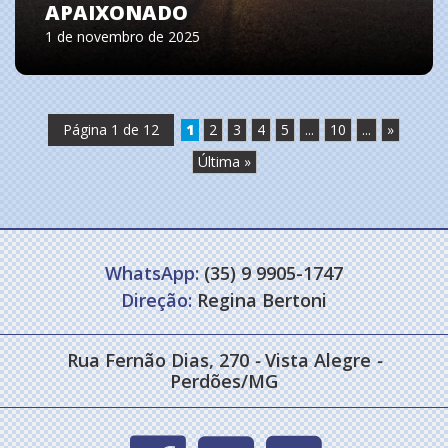
APAIXONADO
1 de novembro de 2025
Página 1 de 12
1
2
3
4
5
...
10
...
»
Última »
WhatsApp:
(35) 9 9905-1747
Direção:
Regina Bertoni
Rua Fernão Dias, 270
-
Vista Alegre
-
Perdões/MG