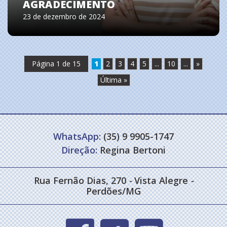
AGRADECIMENTO
23 de dezembro de 2024
Página 1 de 15
1
2
3
4
5
...
10
...
»
Última »
WhatsApp:
(35) 9 9905-1747
Direção:
Regina Bertoni
Rua Fernão Dias, 270
-
Vista Alegre
-
Perdões/MG