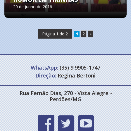
20 de junho de 2016
Página 1 de 2
1
2
»
WhatsApp:
(35) 9 9905-1747
Direção:
Regina Bertoni
Rua Fernão Dias, 270
-
Vista Alegre
-
Perdões/MG