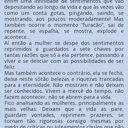
enfim uma infinidade de sentimentos que vão
depositando ao longo da vida e que às vezes vão
como um conta gotas, pingando, saindo, se
mostrando, aos poucos moderadamente! Mas
também ocorre o momento “furacão”, sai de
repente, se espalha, se mostra, explode e
acontece…
Aí então a mulher se despe dos sentimentos
reprimidos e guardados a sete chaves por
tantas razões que só a ela pertence, passando a
viver e se deliciar com as possibilidades de ser
feliz.
Mas também acontece o contrário, ela se fecha,
deixa neste sótão belezas e riquezas trancadas
para a eternidade. Não mostram e não deixam
ser conhecidos. Vivem a mercê do tempo, não
fazem acontecer, não se abrem para a vida.
Fico analisando as mulheres, principalmente as
mais velhas: Deixam que a vida as pare,
guardam vontades, reprimem prazeres, se
tornam tão rigorosas consigo mesmas por
medo de críticas ou julgamentos chulos que não