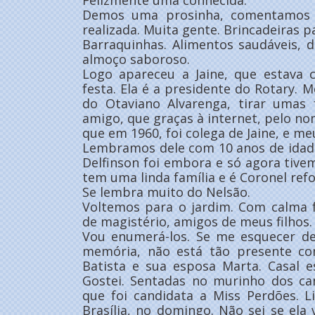
Felizmente uma conhecida.
Demos uma prosinha, comentamos s
realizada. Muita gente. Brincadeiras pa
Barraquinhas. Alimentos saudáveis, de
almoço saboroso.
Logo apareceu a Jaine, que estava 
festa. Ela é a presidente do Rotary. 
do Otaviano Alvarenga, tirar umas
amigo, que graças à internet, pelo no
que em 1960, foi colega de Jaine, e meu
Lembramos dele com 10 anos de idade. 
Delfinson foi embora e só agora tivem
tem uma linda família e é Coronel ref
Se lembra muito do Nelsão.
Voltemos para o jardim. Com calma f
de magistério, amigos de meus filhos.
Vou enumerá-los. Se me esquecer d
memória, não está tão presente co
Batista e sua esposa Marta. Casal e
Gostei. Sentadas no murinho dos ca
que foi candidata a Miss Perdões. 
Brasília, no domingo. Não sei se ela 