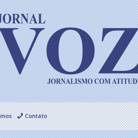
omos
Contato