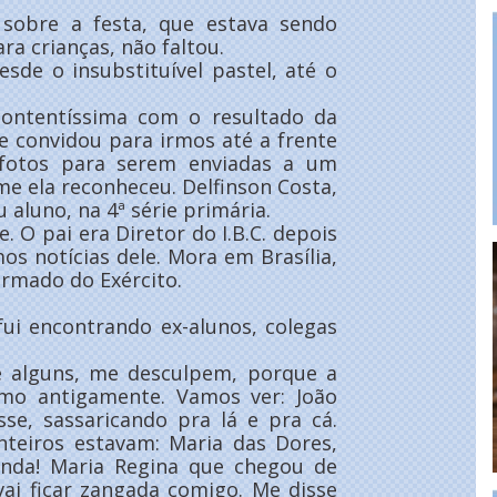
obre a festa, que estava sendo
ra crianças, não faltou.
sde o insubstituível pastel, até o
contentíssima com o resultado da
Me convidou para irmos até a frente
 fotos para serem enviadas a um
me ela reconheceu. Delfinson Costa,
 aluno, na 4ª série primária.
O pai era Diretor do I.B.C. depois
os notícias dele. Mora em Brasília,
ormado do Exército.
ui encontrando ex-alunos, colegas
e alguns, me desculpem, porque a
mo antigamente. Vamos ver: João
sse, sassaricando pra lá e pra cá.
nteiros estavam: Maria das Dores,
Linda! Maria Regina que chegou de
vai ficar zangada comigo. Me disse