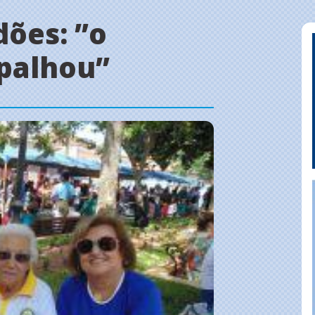
dões: ”o
apalhou”