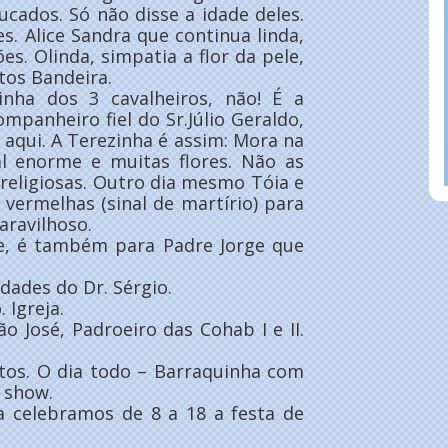
cados. Só não disse a idade deles.
s. Alice Sandra que continua linda,
s. Olinda, simpatia a flor da pele,
tos Bandeira.
inha dos 3 cavalheiros, não! É a
mpanheiro fiel do Sr.Júlio Geraldo,
 aqui. A Terezinha é assim: Mora na
l enorme e muitas flores. Não as
religiosas. Outro dia mesmo Tóia e
vermelhas (sinal de martírio) para
aravilhoso.
ge, é também para Padre Jorge que
dades do Dr. Sérgio.
 Igreja.
o José, Padroeiro das Cohab I e II.
tos. O dia todo – Barraquinha com
e show.
a celebramos de 8 a 18 a festa de