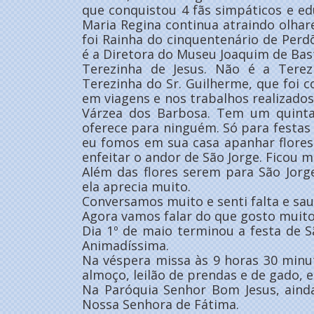
que conquistou 4 fãs simpáticos e edu
Maria Regina continua atraindo olhare
foi Rainha do cinquentenário de Perdõe
é a Diretora do Museu Joaquim de Bas
Terezinha de Jesus. Não é a Terez
Terezinha do Sr. Guilherme, que foi co
em viagens e nos trabalhos realizados
Várzea dos Barbosa. Tem um quinta
oferece para ninguém. Só para festas 
eu fomos em sua casa apanhar flores 
enfeitar o andor de São Jorge. Ficou m
Além das flores serem para São Jor
ela aprecia muito.
Conversamos muito e senti falta e sau
Agora vamos falar do que gosto muito.
Dia 1º de maio terminou a festa de Sã
Animadíssima.
Na véspera missa às 9 horas 30 minu
almoço, leilão de prendas e de gado, 
Na Paróquia Senhor Bom Jesus, aind
Nossa Senhora de Fátima.