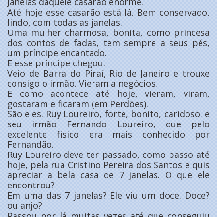
Janelas daquele casarão enorme.
Até hoje esse casarão está lá. Bem conservado,
lindo, com todas as janelas.
Uma mulher charmosa, bonita, como princesa
dos contos de fadas, tem sempre a seus pés,
um príncipe encantado.
E esse príncipe chegou.
Veio de Barra do Piraí, Rio de Janeiro e trouxe
consigo o irmão. Vieram a negócios.
E como acontece até hoje, vieram, viram,
gostaram e ficaram (em Perdões).
São eles. Ruy Loureiro, forte, bonito, caridoso, e
seu irmão Fernando Loureiro, que pelo
excelente físico era mais conhecido por
Fernandão.
Ruy Loureiro deve ter passado, como passo até
hoje, pela rua Cristino Pereira dos Santos e quis
apreciar a bela casa de 7 janelas. O que ele
encontrou?
Em uma das 7 janelas? Ele viu um doce. Doce?
ou anjo?
Passou por lá muitas vezes até que conseguiu