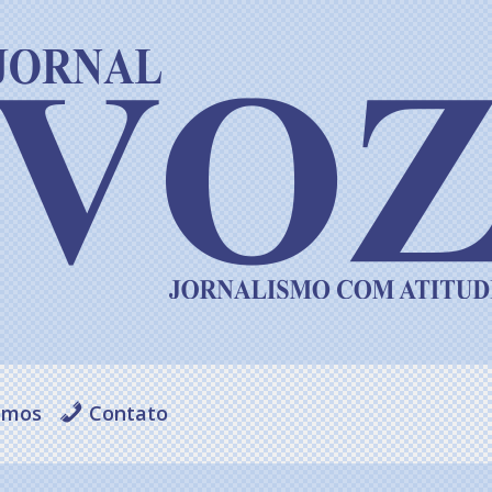
omos
Contato