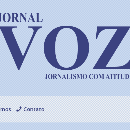
omos
Contato