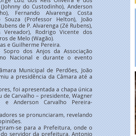
Jorge Luiz dos Reis Oliveira e dos
 (Johnny do Custodinho), Anderson
nho), Fernando Alvarenga Costa
e Souza (Professor Helton), João
Rubens de P. Alvarenga (Zé Rubens),
 Vereador), Rodrigo Vicente dos
ros de Melo (Wagão).
ias e Guilherme Pereira.
s Sopro dos Anjos da Associação
ino Nacional e durante o evento
âmara Municipal de Perdões, João
umiu a presidência da Câmara até a
res, foi apresentada a chapa única
u de Carvalho – presidente, Wagner
e e Anderson Carvalho Pereira-
readores se pronunciaram, revelando
opiniões.
giram-se para a Prefeitura, onde o
do servidor da prefeitura, Antonio