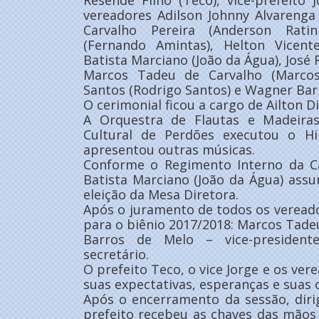
Resende Filho (Teco), vice-prefeito 
vereadores Adilson Johnny Alvarenga
Carvalho Pereira (Anderson Rati
(Fernando Amintas), Helton Vicent
Batista Marciano (João da Água), José 
Marcos Tadeu de Carvalho (Marcos
Santos (Rodrigo Santos) e Wagner Bar
O cerimonial ficou a cargo de Ailton D
A Orquestra de Flautas e Madeira
Cultural de Perdões executou o H
apresentou outras músicas.
Conforme o Regimento Interno da C
Batista Marciano (João da Água) ass
eleição da Mesa Diretora.
Após o juramento de todos os vereado
para o biênio 2017/2018: Marcos Tade
Barros de Melo – vice-president
secretário.
O prefeito Teco, o vice Jorge e os ve
suas expectativas, esperanças e suas 
Após o encerramento da sessão, diri
prefeito recebeu as chaves das mãos 