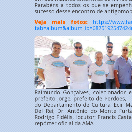
Parabéns a todos os que se empenha
sucesso desse encontro de antigomobi
Veja mais fotos:
https://www.fa
tab=album&album_id=6875192547424
Raimundo Gonçalves, colecionador e
prefeito Jorge; prefeito de Perdões, T
do Departamento de Cultura; Ecir Ma
Del Rei; Dr. Antônio do Monte Furt
Rodrigo Fidélis, locutor; Francis Cast
repórter oficial da AMA