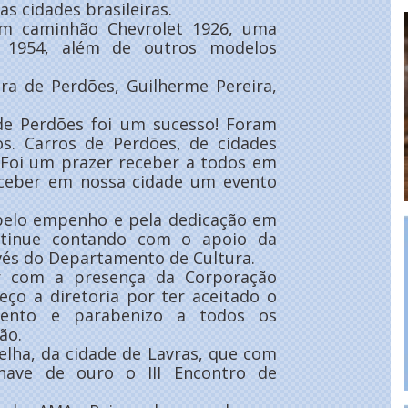
s cidades brasileiras.
um caminhão Chevrolet 1926, uma
n 1954, além de outros modelos
ra de Perdões, Guilherme Pereira,
s de Perdões foi um sucesso! Foram
os. Carros de Perdões, de cidades
. Foi um prazer receber a todos em
eceber em nossa cidade um evento
, pelo empenho e pela dedicação em
ontinue contando com o apoio da
avés do Departamento de Cultura.
r com a presença da Corporação
eço a diretoria por ter aceitado o
mento e parabenizo a todos os
ão.
elha, da cidade de Lavras, que com
ave de ouro o III Encontro de