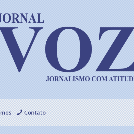
omos
Contato