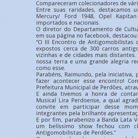
Compareceram colecionadores de vária
Entre suas raridades, destacamos 
Mercury/ Ford 1948, Opel Kapita
importados e nacionais.
O diretor do Departamento de Cultu
em sua página no facebook, destacou:
‘‘O III Encontro de Antigomobilista
expostos cerca de 300 carros antig
vizinhas e de cidades mais distantes
nossa terra e uma grande alegria r
como esse.
Parabéns, Raimundo, pela iniciativa
fazer acontecer esse encontro! C
Prefeitura Municipal de Perdões, atr
E ainda tivemos a honra de conta
Musical Lira Perdoense, a qual agrad
convite em participar desse mo
integrantes pela brilhante apresentaç
E por fim, parabenizo a Banda Lata V
um belíssimo show fechou com ch
Antigomobilistas de Perdões.’’