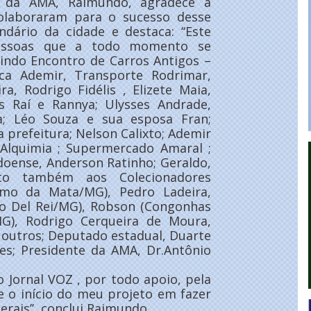
o da AMA, Raimundo, agradece a
olaboraram para o sucesso desse
dário da cidade e destaca: ‘‘Este
pessoas que a todo momento se
indo Encontro de Carros Antigos –
rica Ademir, Transporte Rodrimar,
a, Rodrigo Fidélis , Elizete Maia,
s Raí e Rannya; Ulysses Andrade,
; Léo Souza e sua esposa Fran;
a prefeitura; Nelson Calixto; Ademir
 Alquimia ; Supermercado Amaral ;
doense, Anderson Ratinho; Geraldo,
nto também aos Colecionadores
rmo da Mata/MG), Pedro Ladeira,
oão Del Rei/MG), Robson (Congonhas
MG), Rodrigo Cerqueira de Moura,
 outros; Deputado estadual, Duarte
es; Presidente da AMA, Dr.Antônio
 Jornal VOZ , por todo apoio, pela
 o início do meu projeto em fazer
rais’’, conclui Raimundo.