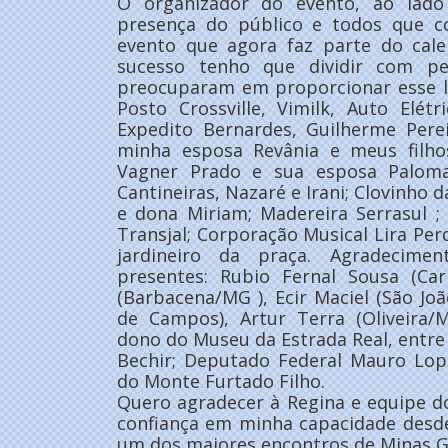
O organizador do evento, ao lad
presença do público e todos que c
evento que agora faz parte do calen
sucesso tenho que dividir com 
preocuparam em proporcionar esse l
Posto Crossville, Vimilk, Auto Elét
Expedito Bernardes, Guilherme Pereir
minha esposa Revânia e meus filho
Vagner Prado e sua esposa Paloma
Cantineiras, Nazaré e Irani; Clovinho d
e dona Miriam; Madereira Serrasul ;
Transjal; Corporação Musical Lira Per
jardineiro da praça. Agradecime
presentes: Rubio Fernal Sousa (Ca
(Barbacena/MG ), Ecir Maciel (São J
de Campos), Artur Terra (Oliveira/
dono do Museu da Estrada Real, entre
Bechir; Deputado Federal Mauro Lop
do Monte Furtado Filho.
Quero agradecer à Regina e equipe do
confiança em minha capacidade desde
um dos maiores encontros de Minas Ge