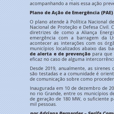
acompanhando a mais essa ação preve
Plano de Ação de Emergência (PAE)
O plano atende à Política Nacional d
Nacional de Proteção e Defesa Civil
diretrizes de como a Aliança Ener
emergência com a barragem da U
acontecer as interações com os órgã
municípios localizados abaixo das b
de alerta e de prevenção
para que 
eficaz no caso de alguma intercorrênc
Desde 2019, anualmente, as sirenes
são testadas e a comunidade é orien
de comunicação sobre como proceder
Inaugurada em 10 de dezembro de 2002
no rio Grande, entre os municípios d
de geração de 180 MW, o suficiente 
mil pessoas.
por Adriana Bernardes – Serifa Com