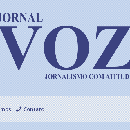
omos
Contato