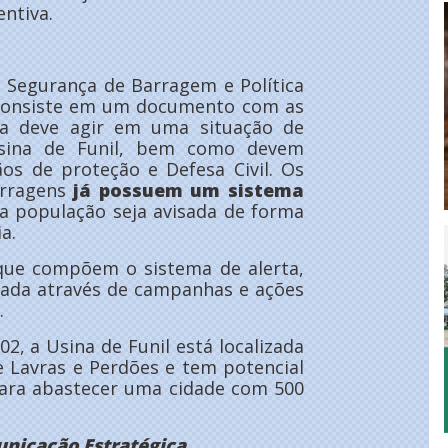
ntiva.
e Segurança de Barragem e Política
. Consiste em um documento com as
gia deve agir em uma situação de
sina de Funil, bem como devem
os de proteção e Defesa Civil. Os
arragens
já possuem um sistema
a população seja avisada de forma
ia.
 que compõem o sistema de alerta,
tada através de campanhas e ações
.
, a Usina de Funil está localizada
e Lavras e Perdões e tem potencial
para abastecer uma cidade com 500
unicação Estratégica