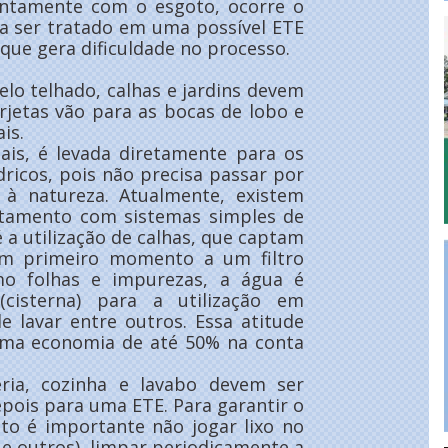
untamente com o esgoto, ocorre o
a ser tratado em uma possível ETE
que gera dificuldade no processo.
o telhado, calhas e jardins devem
arjetas vão para as bocas de lobo e
is.
iais, é levada diretamente para os
dricos, pois não precisa passar por
r à natureza. Atualmente, existem
eitamento com sistemas simples de
a utilização de calhas, que captam
um primeiro momento a um filtro
omo folhas e impurezas, a água é
cisterna) para a utilização em
e lavar entre outros. Essa atitude
uma economia de até 50% na conta
eria, cozinha e lavabo devem ser
epois para uma ETE. Para garantir o
o é importante não jogar lixo no
o e outros), limpar periodicamente a