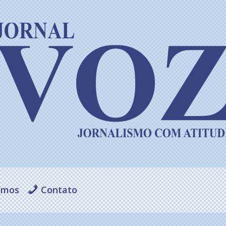
omos
Contato