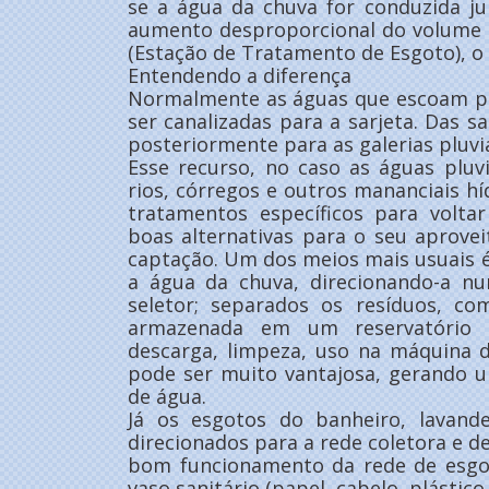
se a água da chuva for conduzida j
aumento desproporcional do volume 
(Estação de Tratamento de Esgoto), o 
Entendendo a diferença
Normalmente as águas que escoam pel
ser canalizadas para a sarjeta. Das s
posteriormente para as galerias pluvia
Esse recurso, no caso as águas pluv
rios, córregos e outros mananciais hí
tratamentos específicos para volta
boas alternativas para o seu aprov
captação. Um dos meios mais usuais é 
a água da chuva, direcionando-a n
seletor; separados os resíduos, c
armazenada em um reservatório (
descarga, limpeza, uso na máquina d
pode ser muito vantajosa, gerando 
de água.
Já os esgotos do banheiro, lavand
direcionados para a rede coletora e d
bom funcionamento da rede de esgot
vaso sanitário (papel, cabelo, plástic