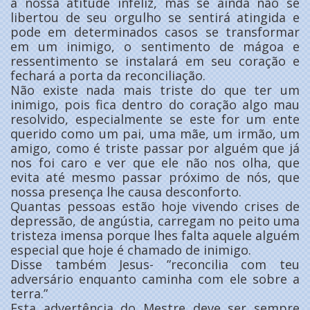
a nossa atitude infeliz, mas se ainda não se
libertou de seu orgulho se sentirá atingida e
pode em determinados casos se transformar
em um inimigo, o sentimento de mágoa e
ressentimento se instalará em seu coração e
fechará a porta da reconciliação.
Não existe nada mais triste do que ter um
inimigo, pois fica dentro do coração algo mau
resolvido, especialmente se este for um ente
querido como um pai, uma mãe, um irmão, um
amigo, como é triste passar por alguém que já
nos foi caro e ver que ele não nos olha, que
evita até mesmo passar próximo de nós, que
nossa presença lhe causa desconforto.
Quantas pessoas estão hoje vivendo crises de
depressão, de angústia, carregam no peito uma
tristeza imensa porque lhes falta aquele alguém
especial que hoje é chamado de inimigo.
Disse também Jesus- ”reconcilia com teu
adversário enquanto caminha com ele sobre a
terra.”
Esta advertência do Mestre deve ser sempre