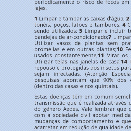
periodicamente o risco de focos em 
lajes.
1
Limpar e tampar as caixas d’água;
2
tonéis, poços, latões e tambores;
4
C
sendo utilizados;
5
Limpar e incluir t
bandejas de ar-condicionado;
7
Limpar 
Utilizar vasos de plantas sem prat
bromélias e em outras plantas;
10
Fe
usados constantemente;
11
Virar os 
Utilizar telas nas janelas de casa;
14
P
repouso e protegidas dos insetos para
sejam infectadas. (Atenção Especi
pesquisas apontam que 90% dos cr
(dentro das casas e nos quintais).
Estas doenças têm em comum semelh
transmissão que é realizada através
do gênero Aedes. Vale lembrar que 
com a sociedade civil adotar medid
mudanças de comportamento e que 
acarretar em redução de qualidade de