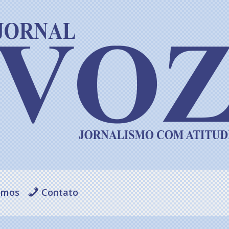
omos
Contato