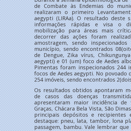
de Combate às Endemias do munic
realizaram o primeiro Levantamen
aegypti (LIRAa). O resultado deste
informações rápidas e visa o di
mobilização para áreas mais críti
decorrer das ações foram realiza
amostragem, sendo inspecionados
município, sendo encontrados 08(oi
de Dengue, Zika vírus, Chikunguny
aegypti) e 01 (um) foco de Aedes al
Pimentas foram inspecionados 244 i
focos de Aedes aegypti. No povoado
254 imóveis, sendo encontrados 2(dois
Os resultados obtidos apontaram mé
de casos das doenças transmitid
apresentaram maior incidência de
Graças, Chácara Bela Vista, São Dimas
principais depósitos e recipiente
destaque: pneu, lata, tambor, lona plá
passagem, bambu. Vale lembrar que 