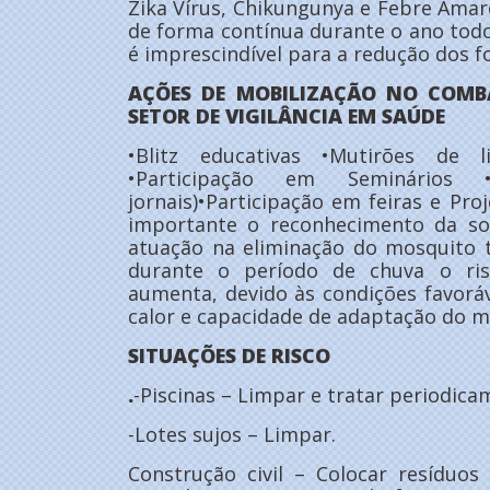
Zika Vírus, Chikungunya e Febre Amar
de forma contínua durante o ano todo
é imprescindível para a redução dos 
AÇÕES DE MOBILIZAÇÃO NO COMBA
SETOR DE VIGILÂNCIA EM SAÚDE
•Blitz educativas •Mutirões de l
•Participação em Seminários •I
jornais)•Participação em feiras e Pro
importante o reconhecimento da so
atuação na eliminação do mosquito 
durante o período de chuva o ris
aumenta, devido às condições favorá
calor e capacidade de adaptação do m
SITUAÇÕES DE RISCO
.
-Piscinas – Limpar e tratar periodica
-Lotes sujos – Limpar.
Construção civil – Colocar resíduos