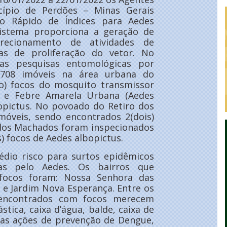
ípio de Perdões – Minas Gerais
to Rápido de Índices para Aedes
 sistema proporciona a geração de
recionamento de atividades de
cas de proliferação do vetor. No
das pesquisas entomológicas por
 708 imóveis na área urbana do
to) focos do mosquito transmissor
a e Febre Amarela Urbana (Aedes
bopictus. No povoado do Retiro dos
móveis, sendo encontrados 2(dois)
 dos Machados foram inspecionados
) focos de Aedes albopictus.
dio risco para surtos epidêmicos
as pelo Aedes. Os bairros que
 focos foram: Nossa Senhora das
 e Jardim Nova Esperança. Entre os
s encontrados com focos merecem
stica, caixa d’água, balde, caixa de
as ações de prevenção de Dengue,