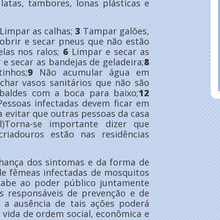
latas, tambores, lonas plásticas e
Limpar as calhas;
3
Tampar galões,
obrir e secar pneus que não estão
elas nos ralos;
6
Limpar e secar as
e secar as bandejas de geladeira;
8
inhos;
9
Não acumular água em
char vasos sanitários que não são
baldes com a boca para baixo;
12
essoas infectadas devem ficar em
 evitar que outras pessoas da casa
al)Torna-se importante dizer que
iadouros estão nas residências
ança dos sintomas e da forma de
 de fêmeas infectadas de mosquitos
cabe ao poder público juntamente
as responsáveis de prevenção e de
a ausência de tais ações poderá
 vida de ordem social, econômica e