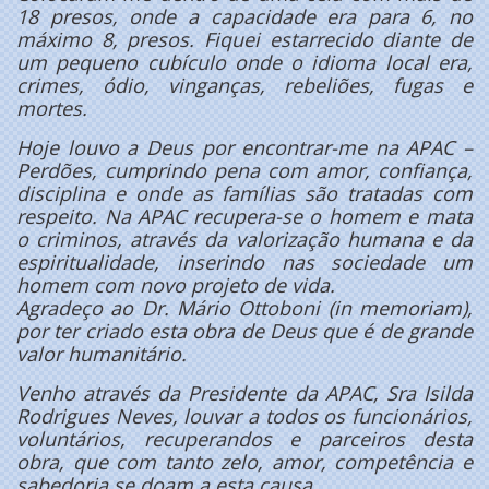
18 presos, onde a capacidade era para 6, no
máximo 8, presos. Fiquei estarrecido diante de
um pequeno cubículo onde o idioma local era,
crimes, ódio, vinganças, rebeliões, fugas e
mortes.
Hoje louvo a Deus por encontrar-me na APAC –
Perdões, cumprindo pena com amor, confiança,
disciplina e onde as famílias são tratadas com
respeito. Na APAC recupera-se o homem e mata
o criminos, através da valorização humana e da
espiritualidade, inserindo nas sociedade um
homem com novo projeto de vida.
Agradeço ao Dr. Mário Ottoboni (in memoriam),
por ter criado esta obra de Deus que é de grande
valor humanitário.
Venho através da Presidente da APAC, Sra Isilda
Rodrigues Neves, louvar a todos os funcionários,
voluntários, recuperandos e parceiros desta
obra, que com tanto zelo, amor, competência e
sabedoria se doam a esta causa.