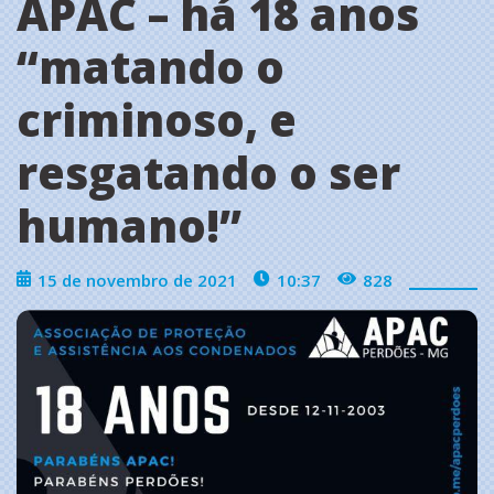
APAC – há 18 anos
“matando o
criminoso, e
resgatando o ser
humano!”
15 de novembro de 2021
10:37
828