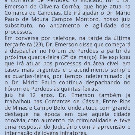
a Comarca de Perdões. O indicado foi o Dr.
Emerson de Oliveira Corrêa, que hoje atua na
Comarca de Candeias. Ele irá ajudar o Dr. Mário
Paulo de Moura Campos Montoro, nosso juiz
substituto, no andamento e agilidade dos
processos.
Em conversa por telefone, na tarde da última
terça-feira (23), Dr. Emerson disse que começará
a despachar no Fórum de Perdões a partir da
próxima quarta-feira (2º de março). Ele explicou
que irá atuar nos processos da área cível, em
casos mais urgentes e o atendimento sempre
às quartas-feiras, por tempo indeterminado. Já
o Dr. Mário Paulo continua despachando no
Fórum de Perdões às quintas-feiras.
Juiz há 12 anos, Dr. Emerson também já
trabalhou nas Comarcas de Cássia, Entre Rios
de Minas e Campo Belo, onde atuou com grande
destaque na época em que aquela cidade
convivia com aumento da criminalidade e teve
uma resposta do Judiciário com a apreensão e
internação de jovens infratores.