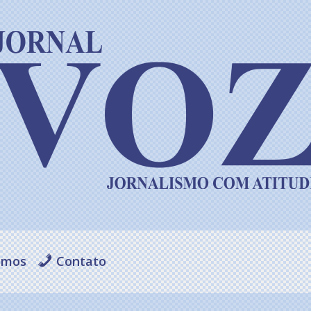
omos
Contato