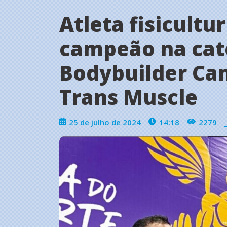
Atleta fisicultur
campeão na cat
Bodybuilder C
Trans Muscle
25 de julho de 2024
14:18
2279