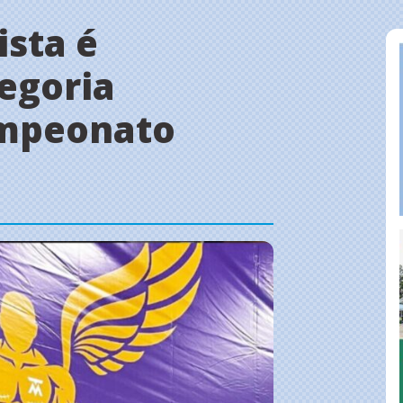
ista é
egoria
ampeonato