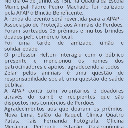
No dia 04 de junho, às 15h, na Quadra da Escola
Municipal Padre Pedro Machado foi realizado
pela APAP o Bincão Beneficente.
A renda do evento será revertida para a APAP –
Associação de Proteção aos Animais de Perdões.
Foram sorteados 05 prêmios e muitos brindes
doados pelo comércio local.
Foi uma tarde de amizade, união e
solidariedade.
O professor Helton interagiu com o público
presente e mencionou os nomes dos
patrocinadores e apoios, agradecendo a todos.
Zelar pelos animais é uma questão de
responsabilidade social, uma questão de saúde
pública.
A APAP conta com voluntários e doadores
através do carnê e recipientes que são
dispostos nos comércios de Perdões.
Agradecimentos aos que doaram os prêmios:
Nova Lima, Salão da Raquel, Clínica Quatro
Patas, Taís Fernanda Fotógrafa, Oficina
Mecânica Pertruck, Estação Gastronômica