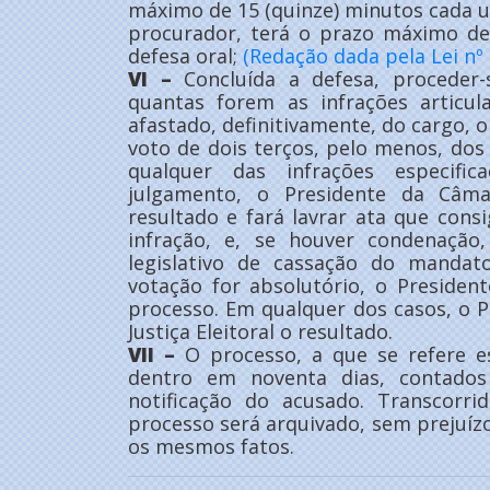
máximo de 15 (quinze) minutos cada um
procurador, terá o prazo máximo de
defesa oral;
(Redação dada pela Lei nº 
VI –
Concluída a defesa, proceder-
quantas forem as infrações articul
afastado, definitivamente, do cargo, 
voto de dois terços, pelo menos, d
qualquer das infrações especifi
julgamento, o Presidente da Câm
resultado e fará lavrar ata que con
infração, e, se houver condenação
legislativo de cassação do mandat
votação for absolutório, o Preside
processo. Em qualquer dos casos, o 
Justiça Eleitoral o resultado.
VII –
O processo, a que se refere es
dentro em noventa dias, contado
notificação do acusado. Transcorr
processo será arquivado, sem prejuíz
os mesmos fatos.