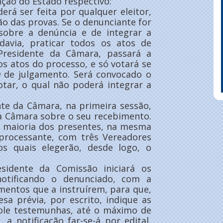
ação do Estado respectivo:
erá ser feita por qualquer eleitor,
ão das provas. Se o denunciante for
 sobre a denúncia e de integrar a
davia, praticar todos os atos de
Presidente da Câmara, passará a
os atos do processo, e só votará se
m
de julgamento. Será convocado o
tar, o qual não poderá integrar a
te da Câmara, na primeira sessão,
 a Câmara sobre o seu recebimento.
a maioria dos presentes, na mesma
 processante, com três Vereadores
os quais elegerão, desde logo, o
idente da Comissão iniciará os
notificando o denunciado, com a
mentos que a instruírem, para que,
sa prévia, por escrito, indique as
role testemunhas, até o máximo de
 a notificação far-se-á por edital,