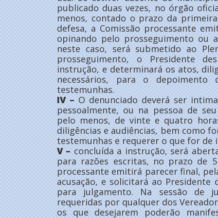
publicado duas vezes, no órgão oficia
menos, contado o prazo da primeira
defesa, a Comissão processante emit
opinando pelo prosseguimento ou a
neste caso, será submetido ao Ple
prosseguimento, o Presidente des
instrução, e determinará os atos, dili
necessários, para o depoimento 
testemunhas.
IV –
O denunciado deverá ser intima
pessoalmente, ou na pessoa de seu
pelo menos, de vinte e quatro horas
diligências e audiências, bem como f
testemunhas e requerer o que for de i
V –
concluída a instrução, será abert
para razões escritas, no prazo de 5
processante emitirá parecer final, pe
acusação, e solicitará ao President
para julgamento. Na sessão de ju
requeridas por qualquer dos Vereadore
os que desejarem poderão manifes