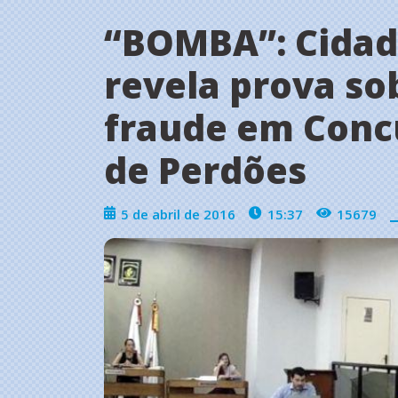
“BOMBA”: Cidad
revela prova so
fraude em Conc
de Perdões
5 de abril de 2016
15:37
15679