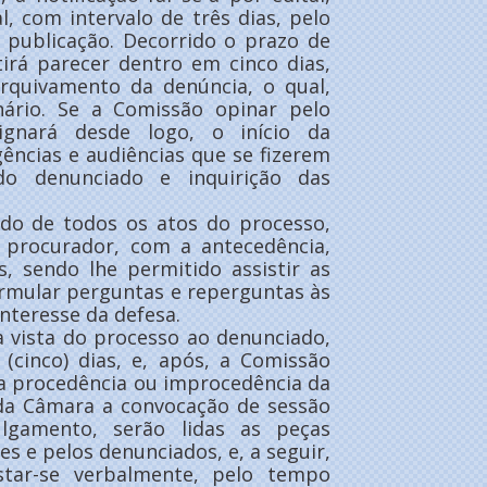
l, com intervalo de três dias, pelo
 publicação. Decorrido o prazo de
irá parecer dentro em cinco dias,
rquivamento da denúncia, o qual,
nário. Se a Comissão opinar pelo
ignará desde logo, o início da
gências e audiências que se fizerem
do denunciado e inquirição das
do de todos os atos do processo,
 procurador, com a antecedência,
, sendo lhe permitido assistir as
ormular perguntas e reperguntas às
nteresse da defesa.
a vista do processo ao denunciado,
 (cinco) dias, e, após, a Comissão
la procedência ou improcedência da
e da Câmara a convocação de sessão
lgamento, serão lidas as peças
s e pelos denunciados, e, a seguir,
tar-se verbalmente, pelo tempo