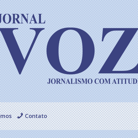
omos
Contato