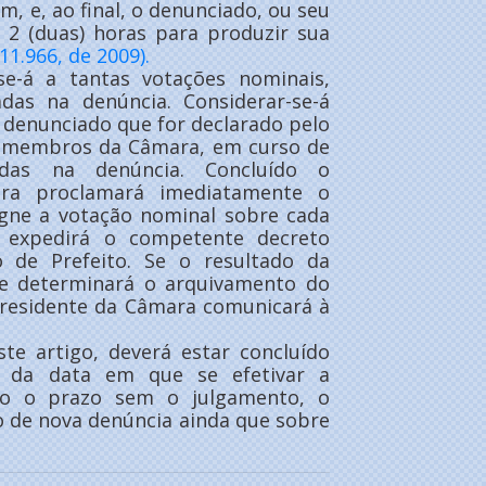
, e, ao final, o denunciado, ou seu
 2 (duas) horas para produzir sua
11.966, de 2009).
se-á a tantas votações nominais,
adas na denúncia. Considerar-se-á
o denunciado que for declarado pelo
os membros da Câmara, em curso de
cadas na denúncia. Concluído o
ara proclamará imediatamente o
signe a votação nominal sobre cada
, expedirá o competente decreto
o de Prefeito. Se o resultado da
nte determinará o arquivamento do
Presidente da Câmara comunicará à
te artigo, deverá estar concluído
s da data em que se efetivar a
ido o prazo sem o julgamento, o
o de nova denúncia ainda que sobre