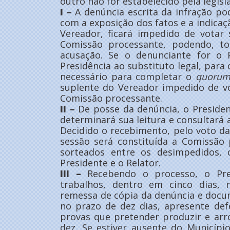
outro não for estabelecido pela legisl
I –
A denúncia escrita da infração pod
com a exposição dos fatos e a indicaç
Vereador, ficará impedido de votar
Comissão processante, podendo, to
acusação. Se o denunciante for o 
Presidência ao substituto legal, para 
necessário para completar o
quoru
suplente do Vereador impedido de vo
Comissão processante.
II –
De posse da denúncia, o Presiden
determinará sua leitura e consultará
Decidido o recebimento, pelo voto d
sessão será constituída a Comissão
sorteados entre os desimpedidos, 
Presidente e o Relator.
III –
Recebendo o processo, o Pres
trabalhos, dentro em cinco dias, 
remessa de cópia da denúncia e docu
no prazo de dez dias, apresente defe
provas que pretender produzir e ar
dez. Se estiver ausente do Município,