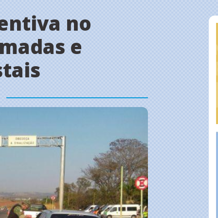
ntiva no
imadas e
stais