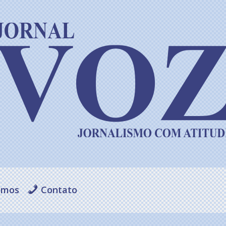
omos
Contato