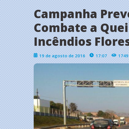
Campanha Preve
Combate a Que
Incêndios Flore
19 de agosto de 2016
17:07
1749