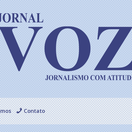
omos
Contato