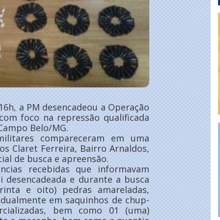
s 16h, a PM desencadeou a Operação
 com foco na repressão qualificada
m Campo Belo/MG.
 militares compareceram em uma
os Claret Ferreira, Bairro Arnaldos,
ial de busca e apreensão.
úncias recebidas que informavam
foi desencadeada e durante a busca
rinta e oito) pedras amareladas,
vidualmente em saquinhos de chup-
cializadas, bem como 01 (uma)