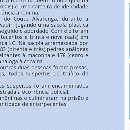
te a maconha, bem como a quantia
reais) e uma carteira de identidade
núncia anônima.
 do Couto Alvarenga, durante a
adir, jogando uma sacola plástica
rseguido e abordado. Com ele foram
etecentos e trinta e nove reais) em
arca LG. Na sacola arremessada por
3 (oitenta e três) pedras análogas
melhantes à maconha e 178 (cento e
análoga à cocaína.
 outras duas pessoas foram presas,
os, todos suspeitos de tráfico de
 os suspeitos foram encaminhados
strada a ocorrência policial.
 anônimas e culminaram na prisão e
antidade de entorpecentes.