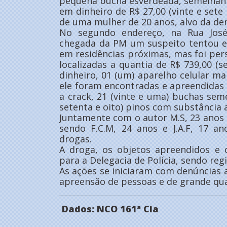
pequena bucha esverdeada, semelhan
em dinheiro de R$ 27,00 (vinte e sete 
de uma mulher de 20 anos, alvo da de
No segundo endereço, na Rua José
chegada da PM um suspeito tentou ev
em residências próximas, mas foi pe
localizadas a quantia de R$ 739,00 (s
dinheiro, 01 (um) aparelho celular m
ele foram encontradas e apreendidas 8
a crack, 21 (vinte e uma) buchas se
setenta e oito) pinos com substância 
Juntamente com o autor M.S, 23 anos
sendo F.C.M, 24 anos e J.A.F, 17 an
drogas.
A droga, os objetos apreendidos e
para a Delegacia de Polícia, sendo regi
As ações se iniciaram com denúncias
apreensão de pessoas e de grande qu
Dados: NCO 161ª Cia