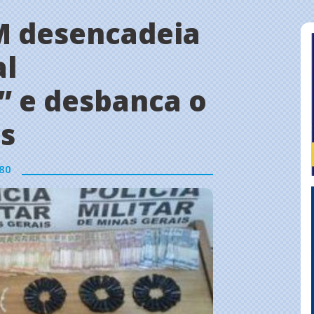
M desencadeia
al
” e desbanca o
as
80