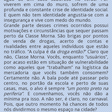
viverem em cima do muro, sofrem de uma
profunda e constante crise de identidade social.
E quem não tem identidade angustia-se com a
insegurança e vive com medo do mundo.
Grande parte desses crimes ocorridos possui
motivações e circunstâncias que sequer passam
perto da Classe Morna. São brigas por pontos
de venda de drogas, acerto de contas e
rivalidades entre aqueles indivíduos que estão
no tráfico. “A culpa é da
droga então?
” Claro que
não, Classe Morna. Vocês, enquanto “usuários”,
por acaso estão em situação de vulnerabilidade
como aqueles que “trabalham” na logística da
mercadoria que vocês também consomem?
Certamente não. A bala pode até passear pelo
centro, no portão da escola e perto de suas
casas, mas, o alvo é sempre
“um ponto preto na
periferia”
. E convenhamos, vocês não dão a
mínima pra isso. A não ser, é claro, no carnaval.
Pois, que outro momento há chances de todos
nós dividirmos o mesmo espaço na cidade?