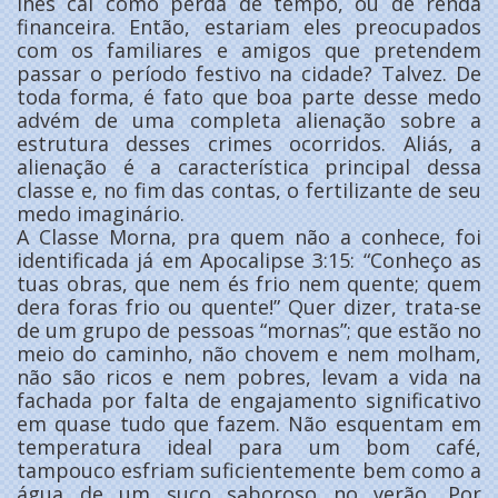
lhes cai como perda de tempo, ou de renda
financeira. Então, estariam eles preocupados
com os familiares e amigos que pretendem
passar o período festivo na cidade? Talvez. De
toda forma, é fato que boa parte desse medo
advém de uma completa alienação sobre a
estrutura desses crimes ocorridos. Aliás, a
alienação é a característica principal dessa
classe e, no fim das contas, o fertilizante de seu
medo imaginário.
A Classe Morna, pra quem não a conhece, foi
identificada já em Apocalipse 3:15: “Conheço as
tuas obras, que nem és frio nem quente; quem
dera foras frio ou quente!” Quer dizer, trata-se
de um grupo de pessoas “mornas”; que estão no
meio do caminho, não chovem e nem molham,
não são ricos e nem pobres, levam a vida na
fachada por falta de engajamento significativo
em quase tudo que fazem. Não esquentam em
temperatura ideal para um bom café,
tampouco esfriam suficientemente bem como a
água de um suco saboroso no verão. Por