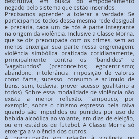
destrutiva, em busca do empoderamento
negado pelo sistema que estão inseridos.
Precisamos aprender a tolerar a verdade: Se
participamos todos dessa mesma rede desigual
e precária, cada um de nós é parte integrante
na origem da violência. Inclusive a Classe Morna,
que se diz preocupada com os crimes, sem ao
menos enxergar sua parte nessa engrenagem:
violência simbólica praticada cotidianamente,
principalmente contra os “bandidos” e
“vagabundos” (preconceitos; egocentrismo;
abandono; intolerância; imposição de valores
como fama, sucesso, consumo e acúmulo de
bens, sem, todavia, prover acesso igualitário a
todos). Sobre essa modalidade de violência não
existe a menor reflexão. Tampouco, por
exemplo, sobre o cinismo expresso pela raiva
quando são impedidos ou punidos por uso de
bebida alcoólica ao volante, em dias de eleição,
ou em estádios de futebol. A Classe Morna só
enxerga a violência dos outros.
A preocupação em relação à violência no