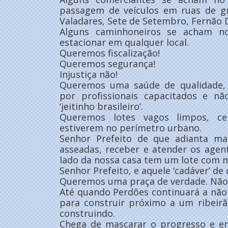
passagem de veículos em ruas de g
Valadares, Sete de Setembro, Fernão D
Alguns caminhoneiros se acham no
estacionar em qualquer local.
Queremos fiscalização!
Queremos segurança!
Injustiça não!
Queremos uma saúde de qualidade,
por profissionais capacitados e nã
‘jeitinho brasileiro’.
Queremos lotes vagos limpos, c
estiverem no perímetro urbano.
Senhor Prefeito de que adianta ma
asseadas, receber e atender os agen
lado da nossa casa tem um lote com m
Senhor Prefeito, e aquele ‘cadáver’ de
Queremos uma praça de verdade. Nã
Até quando Perdões continuará a não 
para construir próximo a um ribeir
construindo.
Chega de mascarar o progresso e em