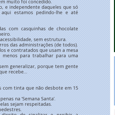
em muito foi concedido.
o, e independente daqueles que só
aqui estamos pedindo-lhe e até
das com casquinhas de chocolate
eiro.
acessibilidade, sem estrutura.
rros das administrações (de todos).
dos e contratados que usam a mesa
o, menos para trabalhar para uma
 sem generalizar, porque tem gente
o que recebe…
s com tinta que não desbote em 15
apenas na ‘Semana Santa’.
elas sejam respeitadas.
pedestres.
ireito de sinalizar e proibir a