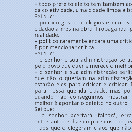
– todo prefeito eleito tem também a
da coletividade, uma cidade limpa e bo
Sei que:
– político gosta de elogios e muito
cidadão a mesma obra. Propaganda, p
realidade.
– político raramente encara uma críti
E por mencionar crítica
Sei que:
– o senhor e sua administração serão
pelo povo que quer e merece o melhor
– o senhor e sua administração serão
que não o queriam na administração
estarão eles para criticar e criticar
para nossa querida cidade, mas po
quando não conseguimos mostrar n
melhor é apontar o defeito no outro.
Sei que:
– o senhor acertará, falhará, erra
entretanto tenha sempre senso de jus
– aos que o elegeram e aos que nã