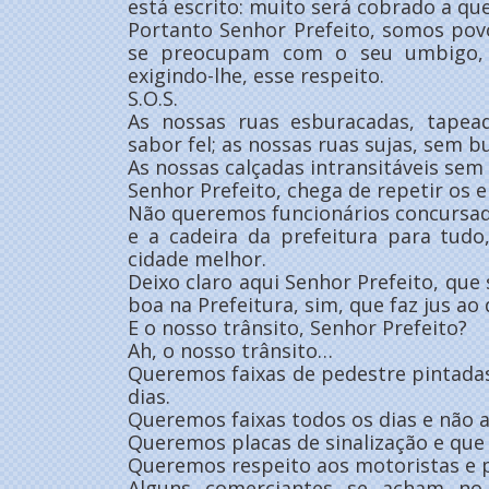
está escrito: muito será cobrado a qu
Portanto Senhor Prefeito, somos pov
se preocupam com o seu umbigo, 
exigindo-lhe, esse respeito.
S.O.S.
As nossas ruas esburacadas, tapea
sabor fel; as nossas ruas sujas, sem bu
As nossas calçadas intransitáveis sem 
Senhor Prefeito, chega de repetir os e
Não queremos funcionários concursa
e a cadeira da prefeitura para tud
cidade melhor.
Deixo claro aqui Senhor Prefeito, que
boa na Prefeitura, sim, que faz jus a
E o nosso trânsito, Senhor Prefeito?
Ah, o nosso trânsito…
Queremos faixas de pedestre pintada
dias.
Queremos faixas todos os dias e não 
Queremos placas de sinalização e que 
Queremos respeito aos motoristas e 
Alguns comerciantes se acham no d