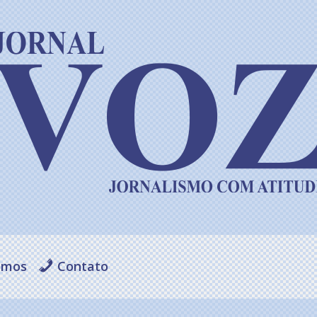
omos
Contato