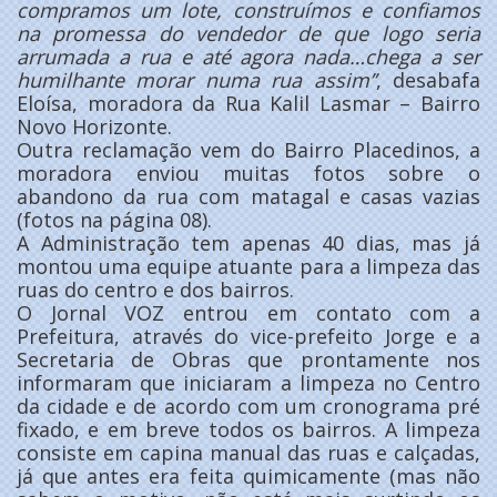
compramos um lote, construímos e confiamos
na promessa do vendedor de que logo seria
arrumada a rua e até agora nada…chega a ser
humilhante morar numa rua assim’’
, desabafa
Eloísa, moradora da Rua Kalil Lasmar – Bairro
Novo Horizonte.
Outra reclamação vem do Bairro Placedinos, a
moradora enviou muitas fotos sobre o
abandono da rua com matagal e casas vazias
(fotos na página 08).
A Administração tem apenas 40 dias, mas já
montou uma equipe atuante para a limpeza das
ruas do centro e dos bairros.
O Jornal VOZ entrou em contato com a
Prefeitura, através do vice-prefeito Jorge e a
Secretaria de Obras que prontamente nos
informaram que iniciaram a limpeza no Centro
da cidade e de acordo com um cronograma pré
fixado, e em breve todos os bairros. A limpeza
consiste em capina manual das ruas e calçadas,
já que antes era feita quimicamente (mas não