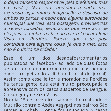
o departamento responsável pela prefeitura, mas
em vão(…). Não sou candidato a nada, mas
expresso aqui minha indignação e descaso de
ambas as partes, e pedir para alguma autoridade
municipal que veja esta postagem, providências
a serem tomadas, lembrando que este ano de
eleições, a minha rua fica no bairro Chácara Bela
Vista em Perdões. Espero que este post
contribua para alguma coisa, já que o meu caso
não é o único na cidade.”
Esse é um dos desabafos/comentários
publicados no facebook ao lado de duas fotos
de um lote com muito mato (omitimos nome e
dados, respeitando a linha editorial do jornal).
Assim como esse leitor e morador de Perdões
há tanta gente que está muito preocupada e
apreensiva com os casos suspeitos de Dengue,
Chikungunya e Zika Vírus.
No dia 13 de fevereiro, sábado, foi realizado o
Mutirão contra o Aedes Aegypti nos bairros São
Dimas e Cohab I, onde foi anunciado 5 casos