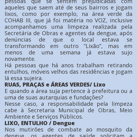
pessoas que se sentem prejudicadas com
aqueles que saem até de seus bairros e jogam
lixos, como por exemplo, na área verde da
COHAB III, que já foi matéria no VOZ, inclusive
acompanhamos uma limpeza realizada pela
Secretária de Obras e agentes da dengue, após
denúncias de que o local estava se
transformando em outro “Lixão”, mas em
menos de uma semana já estava sujo
novamente.
Há pessoas que há anos trabalham retirando
entulhos, móveis velhos das residências e jogam
lá essa sujeira.
RUAS, PRAÇAS e ÁREAS VERDES/ Lixo
E quando a área suja pertence à prefeitura ou a
uma de suas autarquias e fundações?
Nesse caso, a responsabilidade pela limpeza
cabe à Secretaria Municipal de Obras, Meio
Ambiente e Serviços Públicos.
LIXO, ENTULHO / Dengue
Nos mutirões de combate ao mosquito da
dengue, os agentes de saúde solicitam a