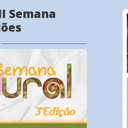
II Semana
dões