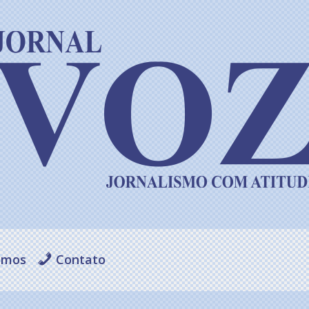
omos
Contato