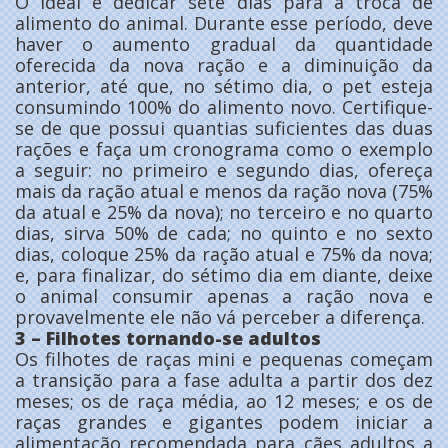
O ideal é dedicar sete dias para a troca de
alimento do animal. Durante esse período, deve
haver o aumento gradual da quantidade
oferecida da nova ração e a diminuição da
anterior, até que, no sétimo dia, o pet esteja
consumindo 100% do alimento novo. Certifique-
se de que possui quantias suficientes das duas
rações e faça um cronograma como o exemplo
a seguir: no primeiro e segundo dias, ofereça
mais da ração atual e menos da ração nova (75%
da atual e 25% da nova); no terceiro e no quarto
dias, sirva 50% de cada; no quinto e no sexto
dias, coloque 25% da ração atual e 75% da nova;
e, para finalizar, do sétimo dia em diante, deixe
o animal consumir apenas a ração nova e
provavelmente ele não vá perceber a diferença.
3 – Filhotes tornando-se adultos
Os filhotes de raças mini e pequenas começam
a transição para a fase adulta a partir dos dez
meses; os de raça média, ao 12 meses; e os de
raças grandes e gigantes podem iniciar a
alimentação recomendada para cães adultos a