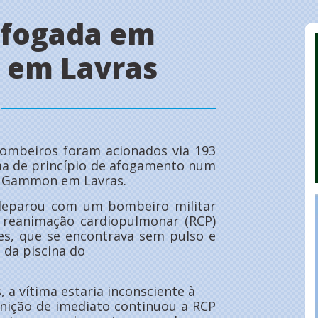
afogada em
e em Lavras
 bombeiros foram acionados via 193
ima de princípio de afogamento num
el Gammon em Lavras.
e deparou com um bombeiro militar
 reanimação cardiopulmonar (RCP)
ses, que se encontrava sem pulso e
 da piscina do
a vítima estaria inconsciente à
nição de imediato continuou a RCP