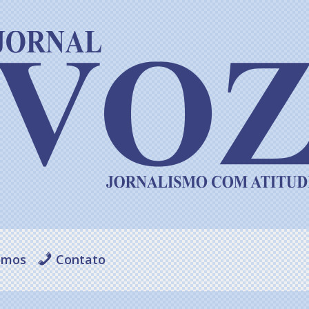
omos
Contato