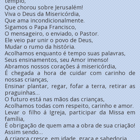
templo,
Que chorou sobre Jerusalém!
Viva o Deus da Misericórdia,
Que ama incondicionalmente.
Sigamos o Papa Francisco,
O mensageiro, o enviado, o Pastor.
Ele veio par unir o povo de Deus,
Mudar o rumo da história.
Acolhamos enquanto é tempo suas palavras,
Seus ensinamentos, seu Amor imenso!
Abramos nossos corações á misericórdia,
É chegada a hora de cuidar com carinho de
nossas crianças,
Ensinar plantar, regar, fofar a terra, retirar as
praguinhas…
O futuro está nas mãos das crianças,
Acolhamos todas com respeito, carinho e amor.
Levar o filho á Igreja, participar da Missa em
família,
É obrigação de quem ama a obra de sua criação!
Assim sendo…
A criança cresce, em idade, graça e sabedoria,