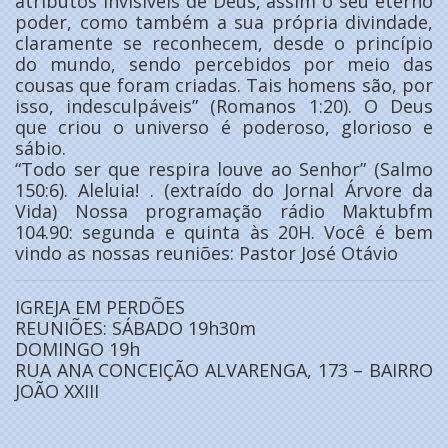
atributos invisíveis de Deus, assim o seu eterno
poder, como também a sua própria divindade,
claramente se reconhecem, desde o princípio
do mundo, sendo percebidos por meio das
cousas que foram criadas. Tais homens são, por
isso, indesculpáveis” (Romanos 1:20). O Deus
que criou o universo é poderoso, glorioso e
sábio.
“Todo ser que respira louve ao Senhor” (Salmo
150:6). Aleluia! . (extraído do Jornal Árvore da
Vida) Nossa programação rádio Maktubfm
104.90: segunda e quinta às 20H. Você é bem
vindo as nossas reuniões: Pastor José Otávio
IGREJA EM PERDÕES
REUNIÕES: SÁBADO 19h30m
DOMINGO 19h
RUA ANA CONCEIÇÃO ALVARENGA, 173 – BAIRRO
JOÃO XXIII