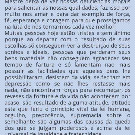
Mestre deixa de ver nossas deficiências morais
para salientar as nossas qualidades, faz isso por
muito nos amar e para dar exemplo de força,
fé, esperança e coragem para que prossigamos
na luta de nos tornarmos cada vez melhor.
Muitas pessoas hoje estão tristes e sem ânimo
porque ao deparar com o resultado de suas
escolhas só conseguem ver a destruição de seus
sonhos e ideais, pessoas que perderam seus
bens materiais não conseguem agradecer seu
tempo de fartura e só lamentam não mais
possuir as facilidades que aqueles bens lhe
possibilitaram, desistem da vida, se fecham em
depressão como se não lhes restasse mais
nada, não encontram forças para recomeçar, os
reveses da fortuna e da vida não acontecem por
acaso, são resultado de alguma atitude, atitude
esta que feriu o princípio vital da lei humana,
orgulho, prepotência, supremacia sobre o
semelhante são algumas das causas da queda
dos que se julgam poderosos e acima da lei
universal de igualdade e fraternidade.