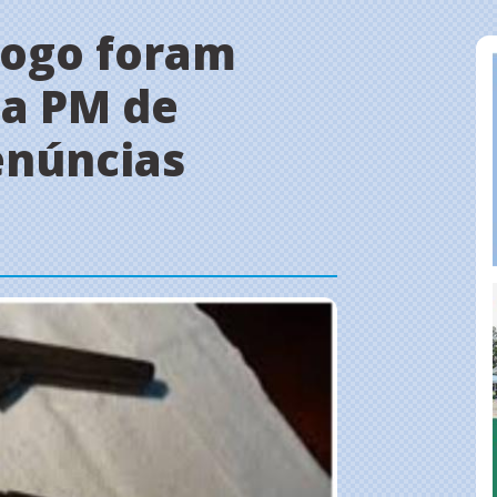
fogo foram
la PM de
enúncias