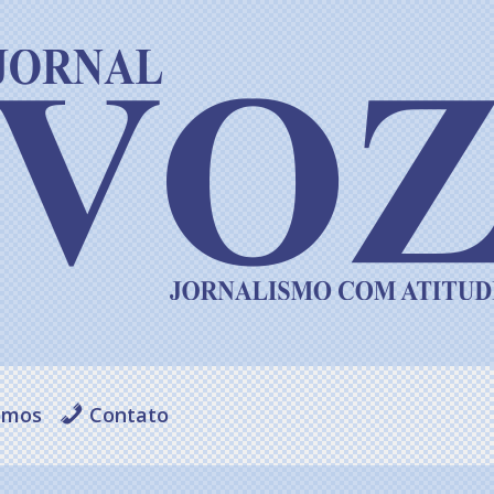
omos
Contato