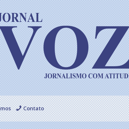
omos
Contato