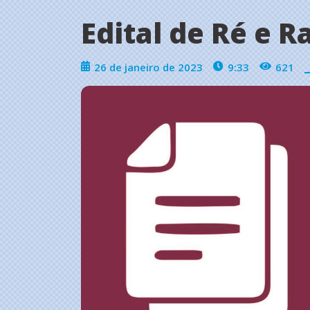
Edital de Ré e R
26 de janeiro de 2023
9:33
621