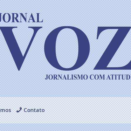
omos
Contato