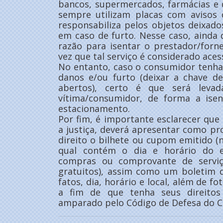
bancos, supermercados, farmácias e 
sempre utilizam placas com avisos
responsabiliza pelos objetos deixad
em caso de furto. Nesse caso, ainda q
razão para isentar o prestador/forn
vez que tal serviço é considerado aces
No entanto, caso o consumidor tenha
danos e/ou furto (deixar a chave de
abertos), certo é que será leva
vítima/consumidor, de forma a isen
estacionamento.
Por fim, é importante esclarecer que
a justiça, deverá apresentar como pro
direito o bilhete ou cupom emitido 
qual contém o dia e horário do es
compras ou comprovante de serviç
gratuitos), assim como um boletim 
fatos, dia, horário e local, além de f
a fim de que tenha seus direitos
amparado pelo Código de Defesa do 