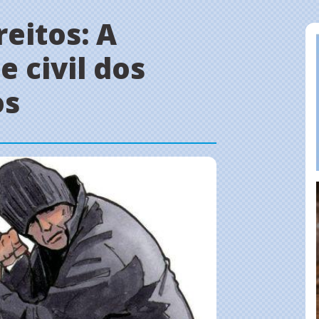
eitos: A
 civil dos
os