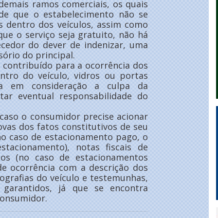
demais ramos comerciais, os quais
 de que o estabelecimento não se
os dentro dos veículos, assim como
ue o serviço seja gratuito, não há
ecedor do dever de indenizar, uma
sório do principal.
 contribuído para a ocorrência dos
ntro do veículo, vidros ou portas
da em consideração a culpa da
tar eventual responsabilidade do
 caso o consumidor precise acionar
vas dos fatos constitutivos de seu
(no caso de estacionamento pago, o
tacionamento), notas fiscais de
os (no caso de estacionamentos
de ocorrência com a descrição dos
otografias do veículo e testemunhas,
 garantidos, já que se encontra
Consumidor.