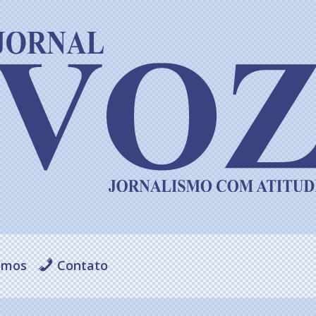
omos
Contato