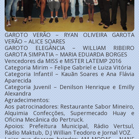
GAROTO VERÃO – RYAN OLIVEIRA GAROTA
VERÃO – ALICE SOARES
GAROTO ELEGÂNCIA – WILLIAM RIBEIRO
GAROTA SIMPATIA – MARIA EDUARDA BORGES
Vencedores da MISS e MISTER LATEMP 2016
Categoria Mirim – Felipe Gabriel e Luiza Vitória
Categoria Infantil – Kauãn Soares e Ana Flávia
Aparecida
Categoria Juvenil – Denilson Henrique e Emilly
Alexandra
Agradecimentos:
Aos patrocinadores: Restaurante Sabor Mineiro,
Alquimia Confecções, Supermecado Huay e
Oficina Mecânica do Pertruck.
Apoios: Prefeitura Municipal, Rádio Vertsul,
Rádio Maktub, D.J Willian Teodoro e Jornal VOZ.
Lojas que doaram brindes: AM MODAS – NANE