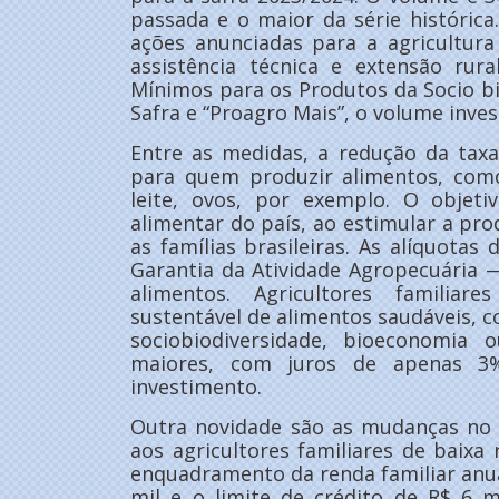
passada e o maior da série históric
ações anunciadas para a agricultura
assistência técnica e extensão rura
Mínimos para os Produtos da Socio bi
Safra e “Proagro Mais”, o volume inves
Entre as medidas, a redução da tax
para quem produzir alimentos, como
leite, ovos, por exemplo. O objet
alimentar do país, ao estimular a pro
as famílias brasileiras. As alíquot
Garantia da Atividade Agropecuária 
alimentos. Agricultores familia
sustentável de alimentos saudáveis, 
sociobiodiversidade, bioeconomia o
maiores, com juros de apenas 
investimento.
Outra novidade são as mudanças no 
aos agricultores familiares de baix
enquadramento da renda familiar anua
mil e o limite de crédito de R$ 6 