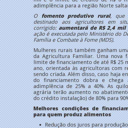
adimplência para a região Norte salt
O
fomento produtivo rural
, que
destinado aos agricultores em si
corrigido:
aumentará de R$ 2,4 mil 
ação é executada pelo Ministério do De
Família e Combate à Fome (MDS).
Mulheres rurais também ganham uma l
da Agricultura Familiar. Uma nova 
limite de financiamento de até R$ 25 m
ano, orientada às agricultoras com r
sendo criada. Além disso, caso haja e
do financiamento dobra e chega
adimplência de 25% a 40%. As quil
agrária terão aumento no abatimen
do crédito instalação) de 80% para 90
Melhores condições de financia
para quem produz alimentos
Redução dos juros para produção