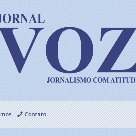
omos
Contato