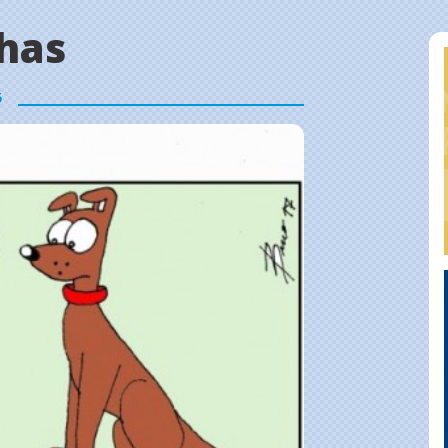
has
5