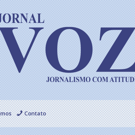
omos
Contato