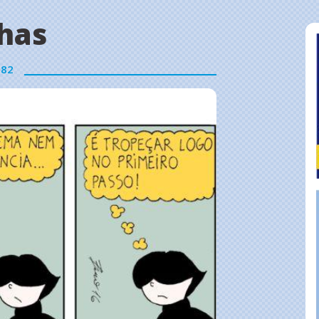
has
982