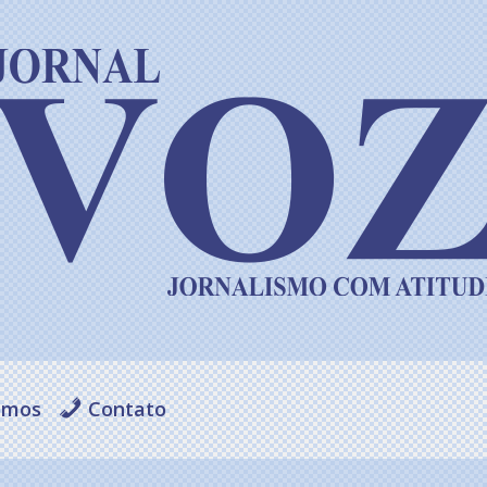
omos
Contato