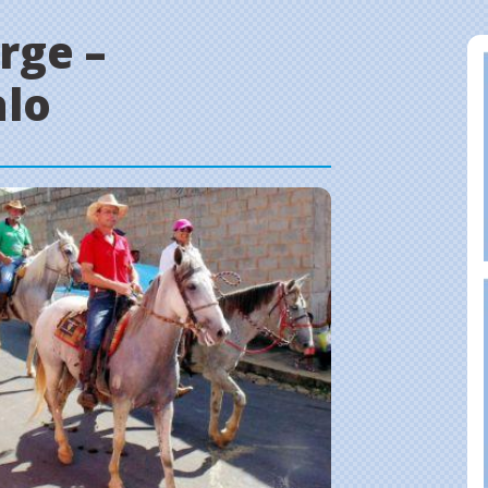
rge –
alo