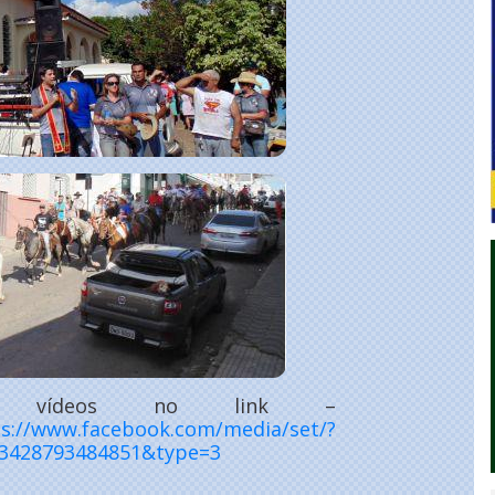
e vídeos no link –
s://www.facebook.com/media/set/?
33428793484851&type=3