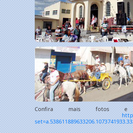
Confira mais fotos 
http
set=a.538611889633206.1073741933.3