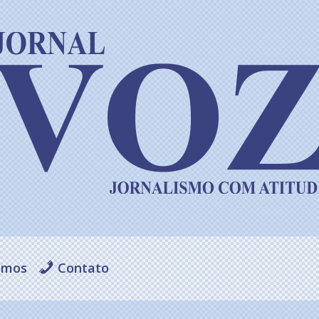
omos
Contato