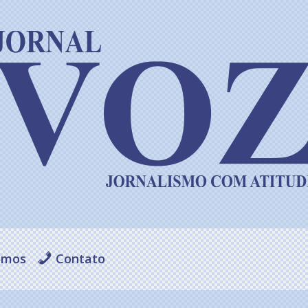
omos
Contato