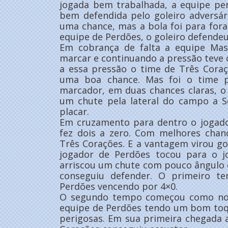
jogada bem trabalhada, a equipe pe
bem defendida pelo goleiro adversá
uma chance, mas a bola foi para fora
equipe de Perdões, o goleiro defendeu
Em cobrança de falta a equipe Mas
marcar e continuando a pressão teve
a essa pressão o time de Três Cora
uma boa chance. Mas foi o time 
marcador, em duas chances claras, o
um chute pela lateral do campo a S
placar.
Em cruzamento para dentro o jogad
fez dois a zero. Com melhores chan
Três Corações. E a vantagem virou g
jogador de Perdões tocou para o j
arriscou um chute com pouco ângulo 
conseguiu defender. O primeiro 
Perdões vencendo por 4×0.
O segundo tempo começou como no
equipe de Perdões tendo um bom toqu
perigosas. Em sua primeira chegada 