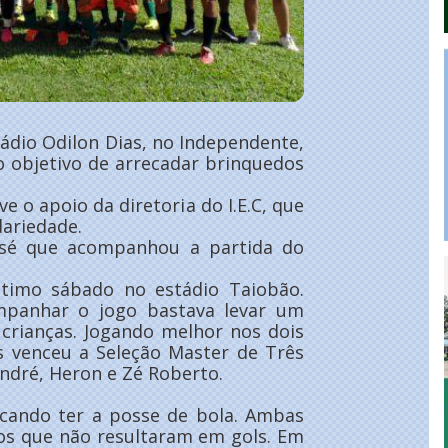
ádio Odilon Dias, no Independente,
o objetivo de arrecadar brinquedos
e o apoio da diretoria do I.E.C, que
dariedade.
osé que acompanhou a partida do
ltimo sábado no estádio Taiobão.
panhar o jogo bastava levar um
crianças. Jogando melhor nos dois
s venceu a Seleção Master de Três
André, Heron e Zé Roberto.
cando ter a posse de bola. Ambas
os que não resultaram em gols. Em