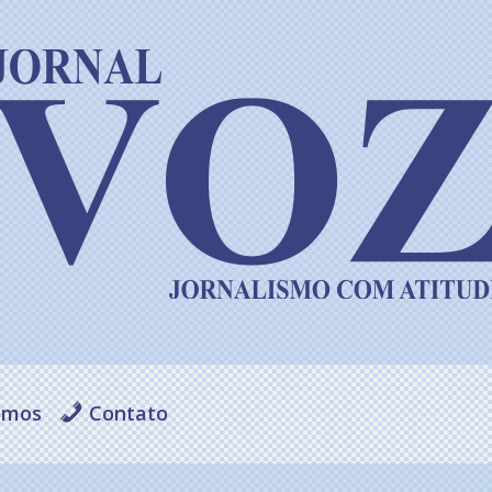
omos
Contato