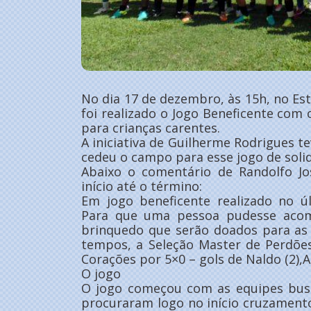
No dia 17 de dezembro, às 15h, no Est
foi realizado o Jogo Beneficente com 
para crianças carentes.
A iniciativa de Guilherme Rodrigues tev
cedeu o campo para esse jogo de soli
Abaixo o comentário de Randolfo J
início até o término:
Em jogo beneficente realizado no ú
Para que uma pessoa pudesse acom
brinquedo que serão doados para as 
tempos, a Seleção Master de Perdõe
Corações por 5×0 – gols de Naldo (2),
O jogo
O jogo começou com as equipes bus
procuraram logo no início cruzament