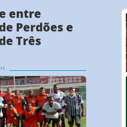
e entre
de Perdões e
de Três
71