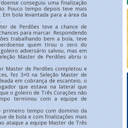
rdoense conseguiu uma finalização
rio. Pouco tempo depois teve mais
. Em bola levantada para a área da
.
ter de Perdões teve a chance de
 chances para marcar. Respondendo
ções trabalhando bem a bola, teve
perdoense quem tirou o zero do
 goleiro adversário salvou, mas em
eleção Master de Perdões abriu o
or Master de Perdões completou e
ces, fez 3×0 na Seleção Master de
oleada em cobrança de escanteio, o
ogador que estava na lateral que
que o goleiro de Três Corações não
tempo terminou com a equipe de
 primeiro tempo com domínio da
e de bola e com finalizações mais
ao ataque a equipe Master de Três