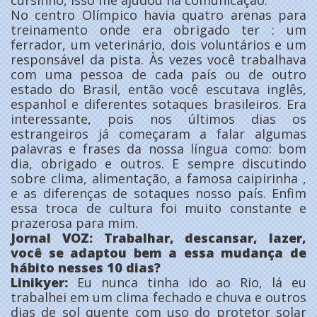
cursinho, isso me ajudou na comunicação.
No centro Olímpico havia quatro arenas para
treinamento onde era obrigado ter : um
ferrador, um veterinário, dois voluntários e um
responsável da pista. Às vezes você trabalhava
com uma pessoa de cada país ou de outro
estado do Brasil, então você escutava inglês,
espanhol e diferentes sotaques brasileiros. Era
interessante, pois nos últimos dias os
estrangeiros já começaram a falar algumas
palavras e frases da nossa língua como: bom
dia, obrigado e outros. E sempre discutindo
sobre clima, alimentação, a famosa caipirinha ,
e as diferenças de sotaques nosso país. Enfim
essa troca de cultura foi muito constante e
prazerosa para mim.
Jornal VOZ: Trabalhar, descansar, lazer,
você se adaptou bem a essa mudança de
hábito nesses 10 dias?
Linikyer:
Eu nunca tinha ido ao Rio, lá eu
trabalhei em um clima fechado e chuva e outros
dias de sol quente com uso do protetor solar