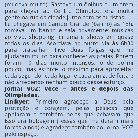
(mudava muito). Gastava um ônibus e um trem
para chegar ao Centro Olímpico, era muita
gente na rua da cidade junto com os turistas.
Eu chegava em Campo Grande (bairro) às 18h,
tomava um banho e saía novamente: músicas
ao vivo, shopping, cinema e shows em quase
todos os dias. Acordava no outro dia às 6h30
para trabalhar. Tive duas folgas que me
ajudaram muito para conhecer as praias. Porém
foram 10 dias muito intensos, onde dormi
pouco, mas esforcei o máximo para aproveitar
cada segundo, cada lugar e cada amizade feita e
não arrependo nenhum pouco desse esforço.
Jornal VOZ: Você – antes e depois das
Olímpiadas.
Linikyer:
Primeiro agradeço a Deus pela
proteção e coragem, pelas pessoas que
apoiaram e também pelas que achavam que
isso era bobagem ( essas que me deram mais
forças ainda) e agradeço também ao Jornal VOZ
pelo espaço.