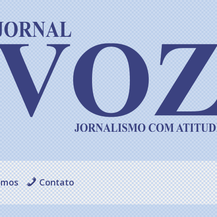
omos
Contato