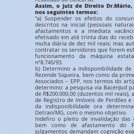
Assim, o juiz de Direito Dr.Mário
nos seguintes termos:
”a) Suspender os efeitos do concu
descritos na inicial (pessoais natura
afastamentos e a imediata vacânc
efetivado em até trinta dias do rece
multa diária de dez mil reais; mas au
contratar os servidores que forem e
funcionamento da máquina estat
nº8.745/93.
b) Determino a indisponibilidade de
Rezende Siqueira, bem como da primei
Associados – EPP, nos termos do artig
determino: a pesquisa via BacenJud pa
de R$200.000,00 (duzentos mil reais), 
de Registro de Imóveis de Perdões e
da indisponibilidade ora determin
Detran/MG, com o mesmo objetivo.
Indefiro o pleito de invalidação da
bem como de afastamento do Pre
julgamentos demandam cognição exa