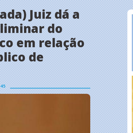
ada) Juiz dá a
 liminar do
ico em relação
lico de
945