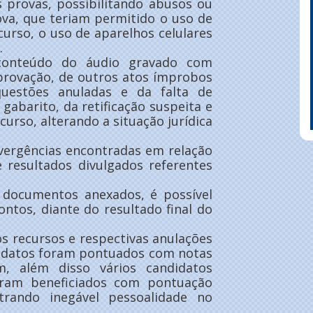
provas, possibilitando abusos ou
ova, que teriam permitido o uso de
urso, o uso de aparelhos celulares
.
 conteúdo do áudio gravado com
aprovação, de outros atos ímprobos
questões anuladas e da falta de
abarito, da retificação suspeita e
curso, alterando a situação jurídica
vergências encontradas em relação
e resultados divulgados referentes
 documentos anexados, é possível
ntos, diante do resultado final do
os recursos e respectivas anulações
ndidatos foram pontuados com notas
, além disso vários candidatos
ram beneficiados com pontuação
trando inegável pessoalidade no