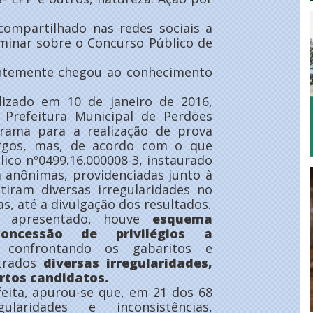
compartilhado nas redes sociais a
liminar sobre o Concurso Público de
centemente chegou ao conhecimento
lizado em 10 de janeiro de 2016,
‘ Prefeitura Municipal de Perdões
rama para a realização de prova
argos, mas, de acordo com o que
lico nº0499.16.000008-3, instaurado
a anônimas, providenciadas junto à
stiram diversas irregularidades no
s, até a divulgação dos resultados.
 apresentado, houve
esquema
oncessão de privilégios a
confrontando os gabaritos e
ntrados
diversas irregularidades,
rtos candidatos.
eita, apurou-se que, em 21 dos 68
laridades e inconsistências,