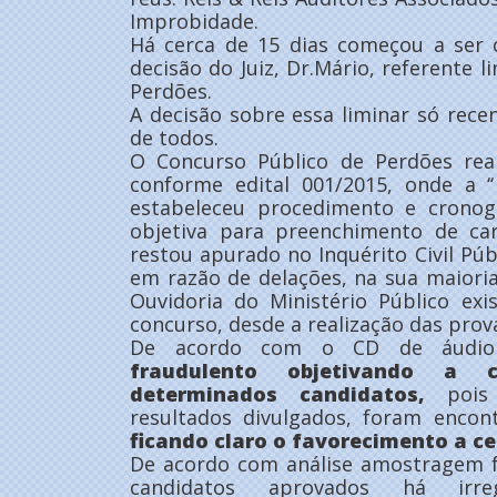
Improbidade.
Há cerca de 15 dias começou a ser 
decisão do Juiz, Dr.Mário, referente 
Perdões.
A decisão sobre essa liminar só re
de todos.
O Concurso Público de Perdões rea
conforme edital 001/2015, onde a ‘
estabeleceu procedimento e cronog
objetiva para preenchimento de c
restou apurado no Inquérito Civil Púb
em razão de delações, na sua maiori
Ouvidoria do Ministério Público exi
concurso, desde a realização das prova
De acordo com o CD de áudio
fraudulento objetivando a c
determinados candidatos,
pois 
resultados divulgados, foram enco
ficando claro o favorecimento a ce
De acordo com análise amostragem f
candidatos aprovados há irregu