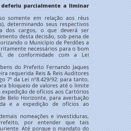
, deferiu parcialmente a liminar
rso somente em relação aos réus
is), determinando seus respectivos
ia dos cargos, o que deverá ser
bimento desta decisão, sob pena de
torizando o Município de Perdões a
stritamente necessários para o bom
al, de conformidade com a Lei
 bens do Prefeito Fernando Jaques
ra requerida Reis & Reis Auditores
o 7º da Lei nº8.429/92; para tanto,
ra bloqueio de valores até o limite
a expedição de ofícios aos Cartórios
 de Belo Horizonte, para averbação
ada e a expedição de ofícios ao
s demais nomeações e investiduras,
feito, por entender que tais
uriente. Até porque o mandato do