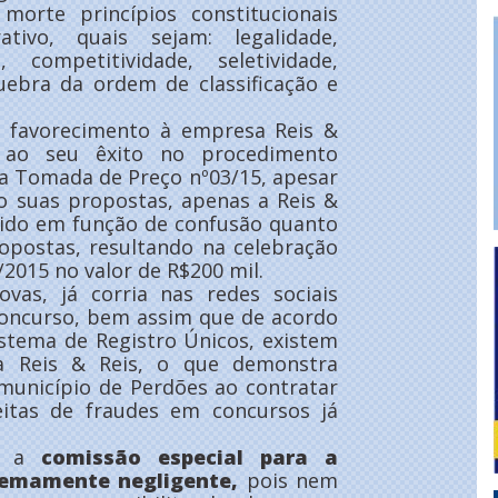
morte princípios constitucionais
ativo, quais sejam: legalidade,
, competitividade, seletividade,
quebra da ordem de classificação e
 favorecimento à empresa Reis &
o ao seu êxito no procedimento
da Tomada de Preço nº03/15, apesar
 suas propostas, apenas a Reis &
cido em função de confusão quanto
opostas, resultando na celebração
/2015 no valor de R$200 mil.
vas, já corria nas redes sociais
concurso, bem assim que de acordo
istema de Registro Únicos, existem
o a Reis & Reis, o que demonstra
 município de Perdões ao contratar
itas de fraudes em concursos já
ue a
comissão especial para a
remamente negligente,
pois nem