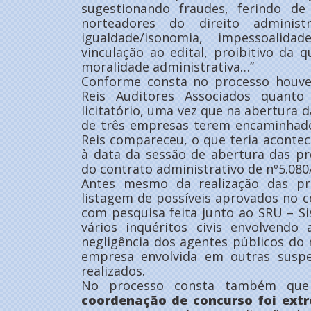
sugestionando fraudes, ferindo de 
norteadores do direito administr
igualdade/isonomia, impessoalidade
vinculação ao edital, proibitivo da 
moralidade administrativa…’’
Conforme consta no processo houve
Reis Auditores Associados quant
licitatório, uma vez que na abertura 
de três empresas terem encaminhado
Reis compareceu, o que teria aconte
à data da sessão de abertura das pr
do contrato administrativo de nº5.080
Antes mesmo da realização das pro
listagem de possíveis aprovados no 
com pesquisa feita junto ao SRU – S
vários inquéritos civis envolvend
negligência dos agentes públicos do
empresa envolvida em outras suspe
realizados.
No processo consta também q
coordenação de concurso foi ext