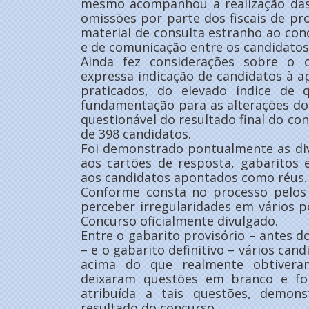
mesmo acompanhou a realização das 
omissões por parte dos fiscais de pr
material de consulta estranho ao conc
e de comunicação entre os candidatos
Ainda fez considerações sobre o
expressa indicação de candidatos à 
praticados, do elevado índice de 
fundamentação para as alterações do g
questionável do resultado final do con
de 398 candidatos.
Foi demonstrado pontualmente as di
aos cartões de resposta, gabaritos 
aos candidatos apontados como réus.
Conforme consta no processo pelos
perceber irregularidades em vários po
Concurso oficialmente divulgado.
Entre o gabarito provisório – antes d
– e o gabarito definitivo – vários ca
acima do que realmente obtiveram
deixaram questões em branco e fo
atribuída a tais questões, demons
resultado do concurso.