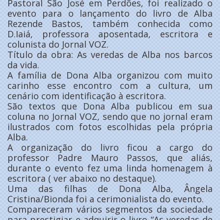
Pastoral São José em Perdões, foi realizado o
evento para o lançamento do livro de Alba
Rezende Bastos, também conhecida como
D.Iaiá, professora aposentada, escritora e
colunista do Jornal VOZ.
Título da obra: As veredas de Alba nos barcos
da vida.
A família de Dona Alba organizou com muito
carinho esse encontro com a cultura, um
cenário com identificação à escritora.
São textos que Dona Alba publicou em sua
coluna no Jornal VOZ, sendo que no jornal eram
ilustrados com fotos escolhidas pela própria
Alba.
A organização do livro ficou a cargo do
professor Padre Mauro Passos, que aliás,
durante o evento fez uma linda homenagem à
escritora ( ver abaixo no destaque).
Uma das filhas de Dona Alba, Ângela
Cristina/Bionda foi a cerimonialista do evento.
Compareceram vários segmentos da sociedade
para prestigiar e adquirir o livro “As veredas de