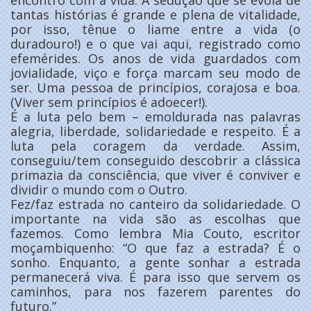
encontro com a vida. A sedução que se evola de
tantas histórias é grande e plena de vitalidade,
por isso, tênue o liame entre a vida (o
duradouro!) e o que vai aqui, registrado como
efemérides. Os anos de vida guardados com
jovialidade, viço e força marcam seu modo de
ser. Uma pessoa de princípios, corajosa e boa.
(Viver sem princípios é adoecer!).
É a luta pelo bem – emoldurada nas palavras
alegria, liberdade, solidariedade e respeito. É a
luta pela coragem da verdade. Assim,
conseguiu/tem conseguido descobrir a clássica
primazia da consciência, que viver é conviver e
dividir o mundo com o Outro.
Fez/faz estrada no canteiro da solidariedade. O
importante na vida são as escolhas que
fazemos. Como lembra Mia Couto, escritor
moçambiquenho: “O que faz a estrada? É o
sonho. Enquanto, a gente sonhar a estrada
permanecerá viva. É para isso que servem os
caminhos, para nos fazerem parentes do
futuro.”