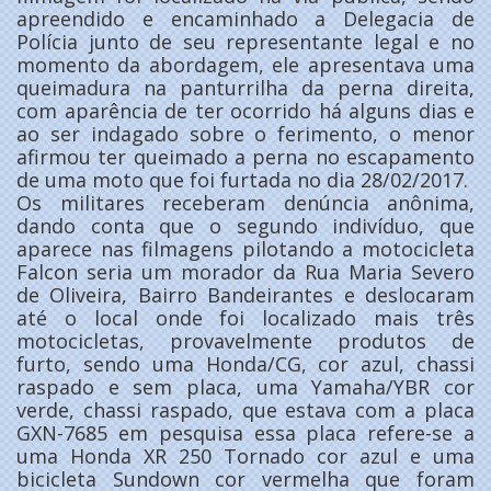
apreendido e encaminhado a Delegacia de
Polícia junto de seu representante legal e no
momento da abordagem, ele apresentava uma
queimadura na panturrilha da perna direita,
com aparência de ter ocorrido há alguns dias e
ao ser indagado sobre o ferimento, o menor
afirmou ter queimado a perna no escapamento
de uma moto que foi furtada no dia 28/02/2017.
Os militares receberam denúncia anônima,
dando conta que o segundo indivíduo, que
aparece nas filmagens pilotando a motocicleta
Falcon seria um morador da Rua Maria Severo
de Oliveira, Bairro Bandeirantes e deslocaram
até o local onde foi localizado mais três
motocicletas, provavelmente produtos de
furto, sendo uma Honda/CG, cor azul, chassi
raspado e sem placa, uma Yamaha/YBR cor
verde, chassi raspado, que estava com a placa
GXN-7685 em pesquisa essa placa refere-se a
uma Honda XR 250 Tornado cor azul e uma
bicicleta Sundown cor vermelha que foram