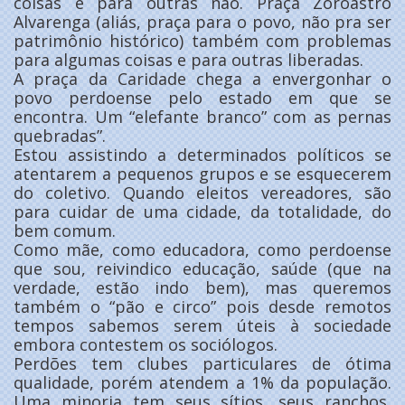
coisas e para outras não. Praça Zoroastro
Alvarenga (aliás, praça para o povo, não pra ser
patrimônio histórico) também com problemas
para algumas coisas e para outras liberadas.
A praça da Caridade chega a envergonhar o
povo perdoense pelo estado em que se
encontra. Um “elefante branco” com as pernas
quebradas”.
Estou assistindo a determinados políticos se
atentarem a pequenos grupos e se esquecerem
do coletivo. Quando eleitos vereadores, são
para cuidar de uma cidade, da totalidade, do
bem comum.
Como mãe, como educadora, como perdoense
que sou, reivindico educação, saúde (que na
verdade, estão indo bem), mas queremos
também o “pão e circo” pois desde remotos
tempos sabemos serem úteis à sociedade
embora contestem os sociólogos.
Perdões tem clubes particulares de ótima
qualidade, porém atendem a 1% da população.
Uma minoria tem seus sítios, seus ranchos,