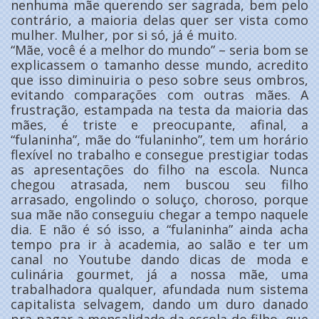
nenhuma mãe querendo ser sagrada, bem pelo
contrário, a maioria delas quer ser vista como
mulher. Mulher, por si só, já é muito.
“Mãe, você é a melhor do mundo” – seria bom se
explicassem o tamanho desse mundo, acredito
que isso diminuiria o peso sobre seus ombros,
evitando comparações com outras mães. A
frustração, estampada na testa da maioria das
mães, é triste e preocupante, afinal, a
“fulaninha”, mãe do “fulaninho”, tem um horário
flexível no trabalho e consegue prestigiar todas
as apresentações do filho na escola. Nunca
chegou atrasada, nem buscou seu filho
arrasado, engolindo o soluço, choroso, porque
sua mãe não conseguiu chegar a tempo naquele
dia. E não é só isso, a “fulaninha” ainda acha
tempo pra ir à academia, ao salão e ter um
canal no Youtube dando dicas de moda e
culinária gourmet, já a nossa mãe, uma
trabalhadora qualquer, afundada num sistema
capitalista selvagem, dando um duro danado
pra pagar a mensalidade da escola do filho, que