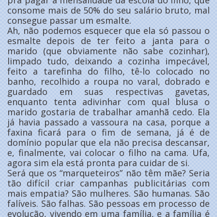
consome mais de 50% do seu salário bruto, mal
consegue passar um esmalte.
Ah, não podemos esquecer que ela só passou o
esmalte depois de ter feito a janta para o
marido (que obviamente não sabe cozinhar),
limpado tudo, deixando a cozinha impecável,
feito a tarefinha do filho, tê-lo colocado no
banho, recolhido a roupa no varal, dobrado e
guardado em suas respectivas gavetas,
enquanto tenta adivinhar com qual blusa o
marido gostaria de trabalhar amanhã cedo. Ela
já havia passado a vassoura na casa, porque a
faxina ficará para o fim de semana, já é de
domínio popular que ela não precisa descansar,
e, finalmente, vai colocar o filho na cama. Ufa,
agora sim ela está pronta para cuidar de si.
Será que os “marqueteiros” não têm mãe? Seria
tão difícil criar campanhas publicitárias com
mais empatia? São mulheres. São humanas. São
falíveis. São falhas. São pessoas em processo de
evolução, vivendo em uma família, e a família é