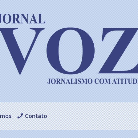
omos
Contato